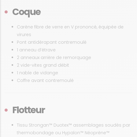
Coque
Carène fibre de verre en V prononcé, équipée de
virures
Pont antidérapant contremoulé
1 anneau d’étrave
2 anneaux arrière de remorquage
2 vide-vites grand débit
1 nable de vidange
Coffre avant contremoulé
Flotteur
Tissu Strongan
™ Duotex™ assemblages
soudés par
thermobondage ou Hypalon
™
Néoprène
™