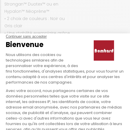
Strongan™ Duotex™ ou en
Hypalon™ Néoprène™
• 2 choix de couleurs : Noir ou
Gris clair
• Une stabilité exemplaire grâce
à une coque en V renforcée
• Une solidité à toute épreuve
grâce à un tissu à armature
renforcée
• Coffre avant contre moulé